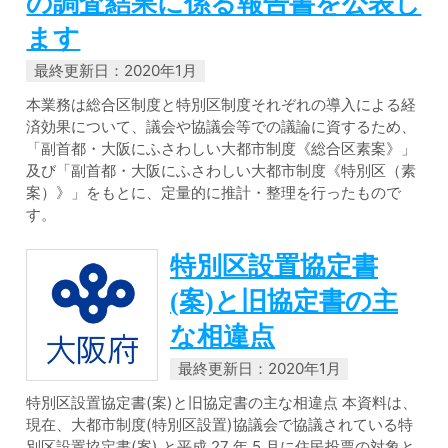
の調査結果に係る報告書を公表し
ます
最終更新日：2020年1月
本業務は総合区制度と特別区制度それぞれの導入による経
済効果について、議会や協議会等での議論に資するため、
「副首都・大阪にふさわしい大都市制度《総合区素案》」
及び「副首都・大阪にふさわしい大都市制度《特別区（素
案）》」をもとに、定量的に推計・整理を行ったもので
す。
特別区設置協定書
(案)と旧協定書の主
な相違点
最終更新日：2020年1月
特別区設置協定書(案)と旧協定書の主な相違点 本資料は、
現在、大都市制度(特別区設置)協議会で協議されている特
別区設置協定書(案) と平成 27 年 5 月に住民投票の対象と