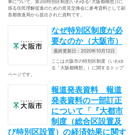
果について、第2回特別区制度(いわゆる｢大阪都構想｣)に
係る住民理解促進のための意見交換会に参考資料として副
首都推進局から提出された資料です。
なぜ特別区制度が必
要なのか（大阪市）
最終更新日：2020年10月12日
ここは大阪市の特別区制度（いわゆ
る「大阪都構想」）に関するトップ
ページです。
報道発表資料 報道
発表資料の一部訂正
について「『大都市
制度（総合区設置及
び特別区設置）の経済効果に関す