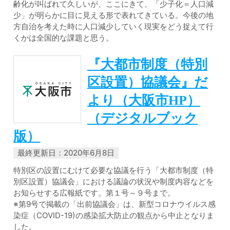
齢化が叫ばれて久しいが、ここにきて、「少子化＝人口減
少」が明らかに目に見える形で表れてきている。今後の地
方自治を考えた時に人口減少していく現実をどう捉えて行
くかは全国的な課題と思う。
『大都市制度（特別
区設置）協議会』だ
より（大阪市HP）
（デジタルブック
版）
最終更新日：2020年6月8日
特別区の設置にむけて必要な協議を行う「大都市制度（特
別区設置）協議会」における議論の状況や制度内容などを
お知らせする広報紙です。第１号～９号まで。
※第9号で掲載の「出前協議会」は、新型コロナウイルス感
染症（COVID-19)の感染拡大防止の観点から中止となりま
した。