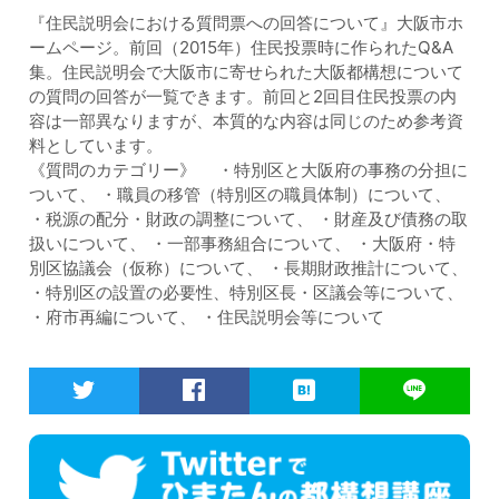
『住民説明会における質問票への回答について』大阪市ホ
ームページ。前回（2015年）住民投票時に作られたQ&A
集。住民説明会で大阪市に寄せられた大阪都構想について
の質問の回答が一覧できます。前回と2回目住民投票の内
容は一部異なりますが、本質的な内容は同じのため参考資
料としています。
《質問のカテゴリー》 ・特別区と大阪府の事務の分担に
ついて、 ・職員の移管（特別区の職員体制）について、
・税源の配分・財政の調整について、 ・財産及び債務の取
扱いについて、 ・一部事務組合について、 ・大阪府・特
別区協議会（仮称）について、 ・長期財政推計について、
・特別区の設置の必要性、特別区長・区議会等について、
・府市再編について、 ・住民説明会等について
Twitter
Facebook
は
LINE
て
ブ