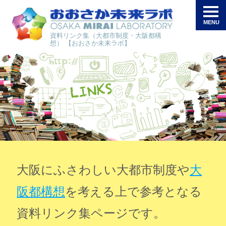
資料リンク集（大都市制度・大阪都構
想） 【おおさか未来ラボ】
大阪にふさわしい大都市制度や
大
阪都構想
を考える上で参考となる
資料リンク集ページです。