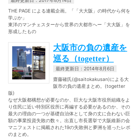
最終更新日：2017年8月14日
THE PAGE による連載企画。「「大大阪」の時代から何を
学ぶか」
東洋のマンチェスターから世界の大都市へー「大大阪」を
形成したもの
大阪市の負の遺産を
巡る（togetter）
最終更新日：2014年8月6日
齋藤確氏(@saitokakusan)による大
阪市の負の遺産まとめ。(togetter
版)
なぜ大阪都構想が必要なのか、巨大な大阪市役所組織をよ
り住民に近い特別区役所に再編する必要があるのか、その
最大の理由の一つが基礎自治体として身の丈に合わない巨
額の事業投資失敗の数々。出直し市長選挙で大阪維新の会
マニフェストに掲載された19の失敗例と夢洲を巡ったレポ
のまとめ。