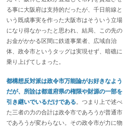
る事に大阪府は支持的だったが、千日前線と
いう既成事実を作った大阪市はそういう立場
になり得なかったと思われ、結局、この先の
お金がかかる区間に鉄道事業者、広域自治
体、政令市というタッグは実現せず、暗礁に
乗り上げてしまった。
都構想反対派は政令市万能論がお好きなよう
だが、所詮は都道府県の権限や財源の一部を
引き継いでいるだけである
。つまり上で述べ
た三者の力の合計は政令市であろうが普通市
であろうが変わらない。その政令市が力に物