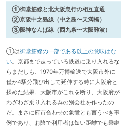
①御堂筋線と北大阪急行の相互直通
②京阪中之島線（中之島〜天満橋）
③阪神なんば線（西九条〜大阪難波）
①は
御堂筋線の一部である以上の意味はな
い
。京都まで走っている鉄道に乗り入れるな
らまだしも、1970年万博輸送で大阪市外に
僅か4駅分飛び出して延伸する時に大阪府と
揉めた結果、大阪市がこれを断り、大阪府が
わざわざ乗り入れる為の別会社を作ったの
だ。まさに府市合わせの象徴とも言うべき事
例であり、お陰で利用者は短い距離でも乗継