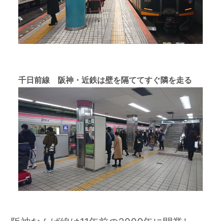
千日前線 阪神・近鉄は壁を隔ててすぐ隣を走る