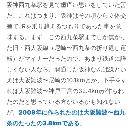
阪神西九条駅を見て歯痒い思いをしていた筈
だ。これはつまり、阪神はその頃から立体交
差でJRを乗り越えるつもりであった事を意
味する。まず、この西九条駅までしか無かっ
た旧・西大阪線（尼崎〜西九条の折り返し運
転）がマイナーだったので、あまり鉄道に詳
しくない人なら、開通した阪神なんば線とい
えば大阪難波〜尼崎の10.1kmとか、下手をす
れば大阪難波〜神戸三宮の32.4kmが作られ
たのだと思っている方がいるかも知れない
が、
2009年に作られたのは大阪難波〜西九
条のたったの3.8kmである
。