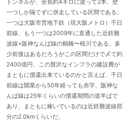
トンネルが、全長約4キロに渡って2本、壁
一つしか隔てずに併走している区間である。
一つは大阪市営地下鉄（現大阪メトロ）千日
前線、もう一つは2009年に直通した近鉄難
波線+阪神なんば線の鶴橋〜桜川である。多
少前後はあるだろうがこの区間だけで〆て約
2400億円、この贅沢なインフラの建設費が
まともに償還出来ているのかと言えば、千日
前線は開業から50年経っても赤字、阪神な
んば線は25年くらいの償還期間の道半ばで
あり、まともに稼いでいるのは近鉄難波線部
分の2.0kmくらいだ。