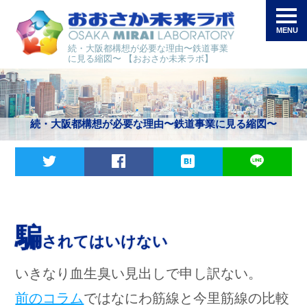
続・大阪都構想が必要な理由〜鉄道事業
に見る縮図〜 【おおさか未来ラボ】
続・大阪都構想が必要な理由〜鉄道事業に見る縮図〜
Twitter
Facebook
は
LINE
て
ブ
騙
されてはいけない
いきなり血生臭い見出しで申し訳ない。
前のコラム
ではなにわ筋線と今里筋線の比較